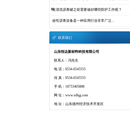
料
·
在清洗沥青罐之前需要做好哪些防护工作呢？
·
改性沥青设备​是一种应用行业非常广泛...
联系我们
山东恒达新材料科技有限公司
联系人：冯先生
电 话：0534-6545555
传 真：0534-6545555
手 机：18753405888
网 址：www.sdlqg.com
地 址：山东德州经济技术开发区