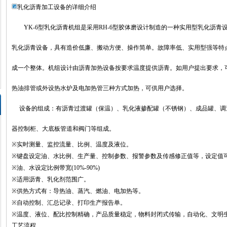
乳化沥青加工设备的详细介绍
YK-6型乳化沥青机组是采用RH-6型胶体磨设计制造的一种实用型乳化沥
乳化沥青设备，具有造价低廉、搬动方便、操作简单。故障率低、实用型强等特
成一个整体。机组设计由沥青加热设备按要求温度提供沥青。如用户提出要求，
热油排管或外设热水炉及电加热管三种方式加热，可供用户选择。
设备的组成：有沥青过渡罐（保温）、乳化液掺配罐（不锈钢）、成品罐、调
器控制柜、大底板管道和阀门等组成。
※
实时测量、监控流量、比例、温度及液位。
※
键盘设定油、水比例、生产量、控制参数、报警参数及传感修正值等，设定值
※
油、水设定比例带宽
(10%-90%)
※
适用沥青、乳化剂范围广。
※
供热方式有：导热油、蒸汽、燃油、电加热等。
※
自动控制、汇总记录、打印生产报告单。
※
温度、液位、配比控制精确，产品质量稳定，物料封闭式传输，自动化、文明
工艺流程