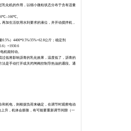
乳化机的作用，以细小微粒状态分布于含有适量
40℃--160℃
。
，再加生活饮用水到要求的液位，并开动搅拌机，
量
0.5%
）
4400*0.5%/35%=62.8
公斤；稳定剂
6.6
）
=1930.6
动电机能转动。
或过低将影响沥青的乳化效果，温度低了，沥青的
方法是手动打开或关闭闸阀控制导热油的通段。通
命和耗电，则根据负荷来确定，在调节时观察电动
的上升，机体会膨胀，有可能要重新调节间隙（一