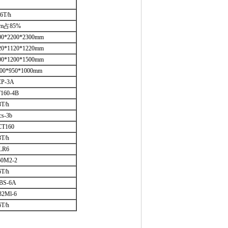
-6T/h
m占85%
*2200*2300mm
*1120*1220mm
*1200*1500mm
0*950*1000mm
CP-3A
160-4B
3T/h
cs-3b
T160
3T/h
LR6
60M2-2
6T/h
BS-6A
32Ml-6
6T/h