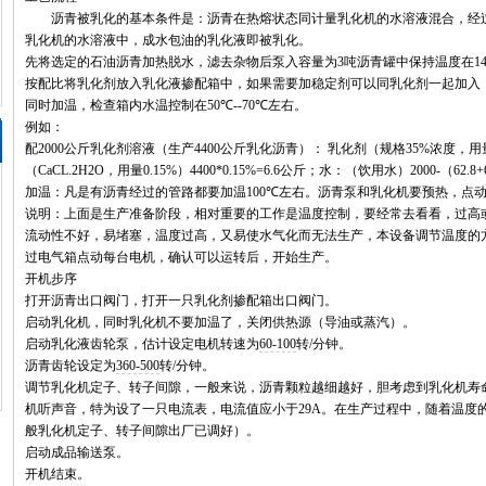
沥青被乳化的基本条件是：沥青在热熔状态同计量乳化机的水溶液混合，经过
乳化机的水溶液中，成水包油的乳化液即被乳化。
先将选定的石油沥青加热脱水，滤去杂物后泵入容量为
3
吨沥青罐中保持温度在
1
按配比将乳化剂放入乳化液掺配箱中，如果需要加稳定剂可以同乳化剂一起加入
同时加温，检查箱内水温控制在
50℃--70℃
左右。
例如：
配
2000
公斤乳化剂溶液（生产
4400
公斤乳化沥青）： 乳化剂（规格
35%
浓度，用
（
CaCL.2H2O
，用量
0.15%
）
4400*0.15%=6.6
公斤；水：（饮用水）
2000-
（
62.8+
加温：凡是有沥青经过的管路都要加温
100℃
左右。沥青泵和乳化机要预热，点
说明：上面是生产准备阶段，相对重要的工作是温度控制，要经常去看看，过高
流动性不好，易堵塞，温度过高，又易使水气化而无法生产，本设备调节温度的
过电气箱点动每台电机，确认可以运转后，开始生产。
开机步序
打开沥青出口阀门，打开一只乳化剂掺配箱出口阀门。
启动乳化机，同时乳化机不要加温了，关闭供热源（导油或蒸汽）。
启动乳化液齿轮泵，估计设定电机转速为
60-100
转
/
分钟。
沥青齿轮设定为
360-500
转
/
分钟。
调节乳化机定子、转子间隙，一般来说，沥青颗粒越细越好，胆考虑到乳化机寿
机听声音，特为设了一只电流表，电流值应小于
29A
。在生产过程中，随着温度
般乳化机定子、转子间隙出厂已调好）。
启动成品输送泵。
开机结束。