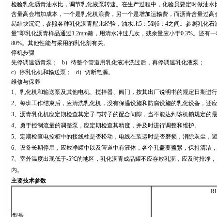
检验乳化沥青油水比，调节乳化液泵转速。在生产过程中，化验员要定时做油水
含量高会增加成本，一个是乳化机浪费，另一个是增加运输费，而沥青含量过高
易结块沉淀，参照各种乳化沥青配比经验，油水比
5
：
5
到
6
：
4
之间。参照乳化石
量
”
即乳化沥青样品通过
1.2mm
筛，用清水冲过几次，残余量应小于
0.3%
。还有一
80%
。其他性能与采用的乳化剂有关。
停机步骤
先停调速沥青泵；
b
）待整个管道用乳化液冲洗过后，再停调速乳化液泵；
c
）停乳化机和输送泵；
d
）切断电源。
维修与保养
1
、乳化机和输送泵及其他电机、搅拌器、阀门，按其出厂说明书的规定日期进
2
、每班工作结束后，应清洗乳化机，没有保温设施和防腐设施的乳化设备，还
3
、沥青乳化机应定期检查其定子与转子的配合间隙，当不能达到该机锁规定的
4
、勇于控制流量的调整泵，应定期检查其精度，并及时进行调整和维护。
5
、定期检查电控柜中的接线柱是否松动，电线在装运时是否磨损，消除灰尘，
6
、设备长期停用，应放净罐中以及管道中有液体，各个孔盖要盖紧，保持清洁
7
、室外温度出现低于
-5℃
的地区，乳化沥青成品罐不应存放乳沥，应及时排净，
内。
主要技术参数
RL
型号