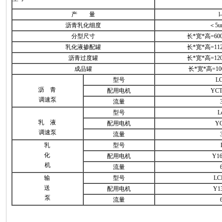
产 量
l
沥青乳化细度
＜5u
分型尺寸
长*宽*高=6000
乳化液掺配罐
长*宽*高=1120
沥青过度罐
长*宽*高=1200
成品罐
长*宽*高=100
型号
L
沥 青
配用电机
YCT
调速泵
流量
型号
L
乳 液
配用电机
YC
调速泵
流量
乳
型号
化
配用电机
Y1
机
流量
输
型号
LC
送
配用电机
Y1
泵
流量