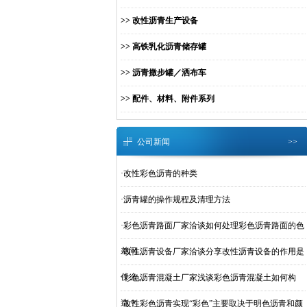
>> 改性沥青生产设备
>> 高铁乳化沥青储存罐
>> 沥青撒步罐／洒布车
>> 配件、材料、附件系列
公司新闻
>>
·
改性彩色沥青的种类
·
沥青罐的操作规程及清理方法
·
彩色沥青路面厂家洽谈如何处理彩色沥青路面的色
差问...
·
改性沥青设备厂家洽谈分享改性沥青设备的作用是
什么...
·
彩色沥青混凝土厂家浅谈彩色沥青混凝土如何构
造？
·
改性彩色沥青实现“彩色”主要取决于明色沥青和颜