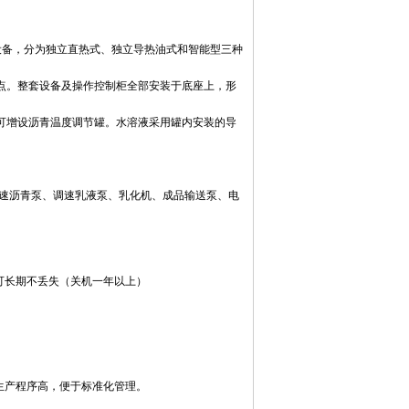
青设备，分为独立直热式、独立导热油式和智能型三种
点。整套设备及操作控制柜全部安装于底座上，形
可增设沥青温度调节罐。水溶液采用罐内安装的导
速沥青泵、调速乳液泵、乳化机、成品输送泵、电
可长期不丢失（关机一年以上）
生产程序高，便于标准化管理。