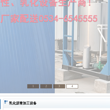
1
2
3
4
乳化沥青加工设备