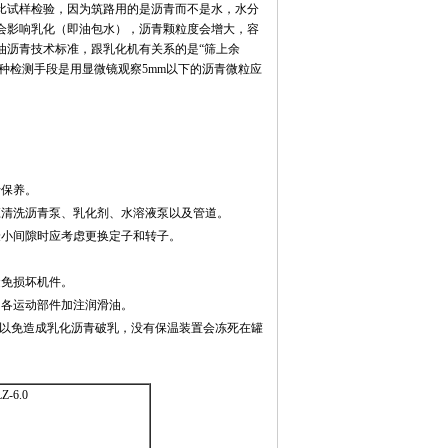
比试样检验，因为筑路用的是沥青而不是水，水分
会影响乳化（即油包水），沥青颗粒度会增大，容
油沥青技术标准，跟乳化机有关系的是
“
筛上余
种检测手段是用显微镜观察
5mm
以下的沥青微粒应
行保养。
应清洗沥青泵、乳化剂、水溶液泵以及管道。
最小间隙时应考虑更换定子和转子。
避免损坏机件。
，各运动部件加注润滑油。
以免造成乳化沥青破乳，没有保温装置会冻死在罐
Z-6.0